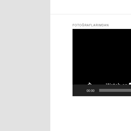
FOTOĞRAFLARIMDAN
Video
oynatıcı
00:00