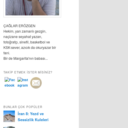
ÇAĞLAR ERÖZGEN
Hekim, yarı zamanlı gezgin,
naçizane seyahat yazarı,
fotoğrafçı, sinefil, basketbol ve
KSK-sever, azıcık da okuryazar bir
fani.
Bir de Margarita'nın babası...
TAKIP ETMEK ISTER MISINIZ?
BUNLAR ÇOK POPÜLER
İran 8: Yezd ve
Sessizlik Kuleleri