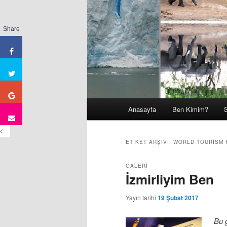
Share
Ana
Anasayfa
Ben Kimim?
Birincil
İkincil
menü
içeriğe
içeriğe
ETIKET ARŞIVI:
WORLD TOURISM
geç
geç
GALERI
İzmirliyim Ben
Yayın tarihi
19 Şubat 2017
Bu 