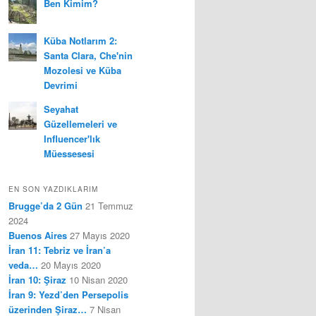
Ben Kimim?
Küba Notlarım 2:
Santa Clara, Che'nin
Mozolesi ve Küba
Devrimi
Seyahat
Güzellemeleri ve
Influencer'lık
Müessesesi
EN SON YAZDIKLARIM
Brugge’da 2 Gün
21 Temmuz
2024
Buenos Aires
27 Mayıs 2020
İran 11: Tebriz ve İran’a
veda…
20 Mayıs 2020
İran 10: Şiraz
10 Nisan 2020
İran 9: Yezd’den Persepolis
üzerinden Şiraz…
7 Nisan