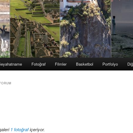
Seyahatname
Fotoğraf
Filmler
Basketbol
Portfolyo
Diğ
 FORUM
galeri
1 fotoğraf
içeriyor.