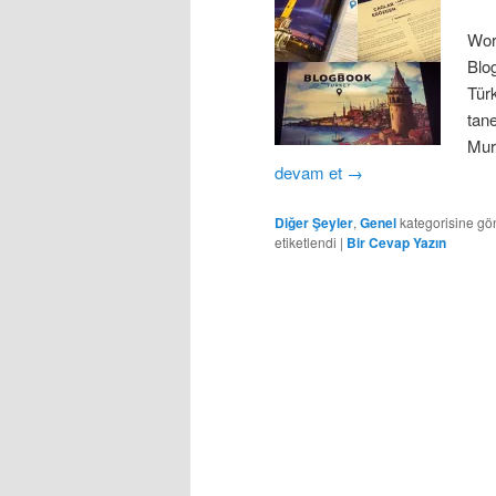
Wor
Blo
Türk
tan
Mur
devam et
→
Diğer Şeyler
,
Genel
kategorisine gön
etiketlendi
|
Bir Cevap Yazın