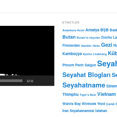
ETIKETLER
Antalya BŞB
Bask
Amankora Hotel
Butan
Dochu La
Butan'ın okçuları
Gezi
H
Filmlerden
Gaeddu
Gedu
Kü
Kamboçya
Kyichu Lhakhang
Seya
Phnom Penh
Saigon
Seyahat Blogları
Se
12:11
Seyahatname
Sine
Vietnam
Thimphu
Tiger's Nest
Walvis Bay
Winhoek
Yezd
Çıplak 
İran Seyahatnamesi
İsfahan