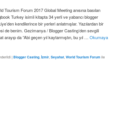
ld Tourism Forum 2017 Global Meeting anısına basılan
gbook Turkey isimli kitapta 34 yerli ve yabancı blogger
iye’den kendilerince bir yerleri anlatmışlar. Yazılardan bir
esi de benim. Gezimanya / Blogger Casting’den sevgili
at arayıp da “Abi geçen yıl kaytarmıştın, bu yıl …
Okumaya
derildi
|
Blogger Casting
,
İzmir
,
Seyahat
,
World Tourism Forum
ile