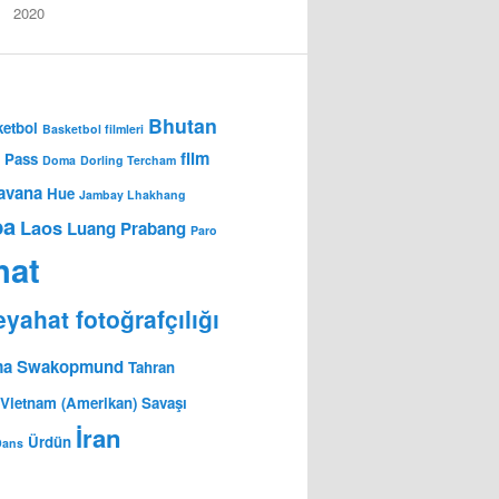
2020
Bhutan
etbol
Basketbol filmleri
film
 Pass
Doma
Dorling Tercham
avana
Hue
Jambay Lhakhang
ba
Laos
Luang Prabang
Paro
hat
yahat fotoğrafçılığı
ma
Swakopmund
Tahran
Vietnam (Amerikan) Savaşı
İran
Ürdün
Dans