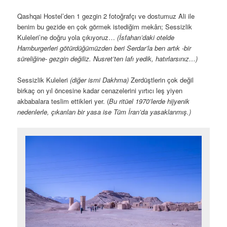
Qashqai Hostel’den 1 gezgin 2 fotoğrafçı ve dostumuz Ali ile
benim bu gezide en çok görmek istediğim mekân; Sessizlik
Kuleleri’ne doğru yola çıkıyoruz…
(İsfahan’daki otelde
Hamburgerleri götürdüğümüzden beri Serdar’la ben artık -bir
süreliğine- gezgin değiliz. Nusret’ten lafı yedik, hatırlarsınız…)
Sessizlik Kuleleri
(diğer ismi Dakhma)
Zerdüştlerin çok değil
birkaç on yıl öncesine kadar cenazelerini yırtıcı leş yiyen
akbabalara teslim ettikleri yer. (
Bu ritüel 1970’lerde hijyenik
nedenlerle, çıkarılan bir yasa ise Tüm İran’da yasaklanmış.)