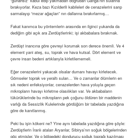
“günahsız” kabul edip yakmadan doğrudan Ganga’nın sularına
bırakıyorlar. Keza bazı Kızılderili kabileleri de cenazelerini sarıp
sarmalayıp “mezar ağaçları” nın dallarına bırakırlarmış…
Fakat kanımca bu yöntemlerin arasında en ilginci yukarıda da
dediğim gibi açık ara Zerdüştlerinki; işi akbabalara bırakmak.
Zerdüşt inancına göre çevreyi korumak son derece önemli. Ve 4
element yani ateş, su, toprak ve hava kutsal. Dört element ve
çevre insan bedeni artıklarıyla kirletilememeli.
Eğer cenazelerini yakacak olsalar dumanı havayı kirletecek.
Gömseler toprak ve yeraltı suları… Ve o zamanlar ölümlerin en
sık nedeni enfeksiyonlar, cenazelerden hava yoluyla geçen
mikropların havayı kirletme olasılıkları var. Ve akbabaların
tükürüklerinde bu mikropların pek çoğunu öldüren bir maddenin
varlığı da Sessizlik Kulelerinde gördüğüm bir tabelada yazdığına
göre de kanıtlanmış.
Peki bu işin kökeni ne? Yine aynı tabelada yazdığına göre şöyle:
Zerdüştlerin İranlı ataları Aryanlar, Sibirya’nın soğuk bölgelerinden
göç etmişler. Ve o bölgedeki dondurucu soğuk toprağı kazılması