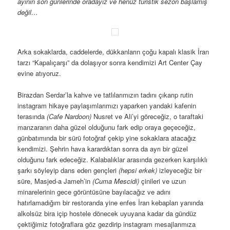
Devlet Abad’ın
“kovulmayan”
ziyaretçileri
Ve hoş karşılanmayan ziyaretçiler…
Devlet Abad’dan sonra kent merkezine dönüp caddelerde
dolaşıyoruz. Serdar’la ben aynı isimli meydandaki
Amir
Chakhmaq
Camiinin cidden harika ön cephesine bakan bir kafede