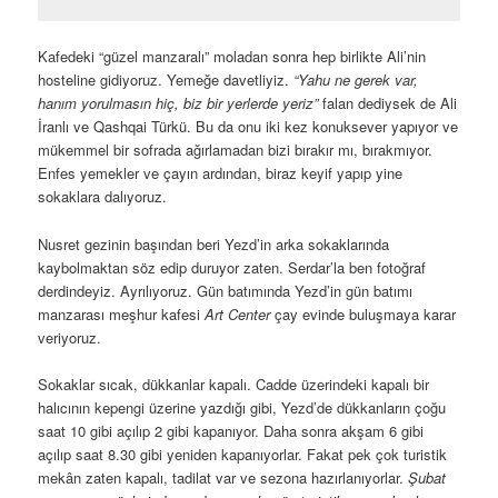
Havuzun diğer ucundan konağın görüntüsü