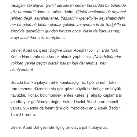
Zerdüştlerin 1500 yıldır hiç sönmeyen kutsal ateşi