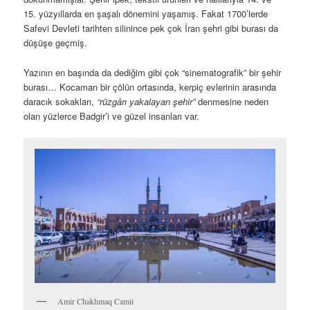
Devlet Abad Bahçesinde Naib Kerim Han’ın konağı