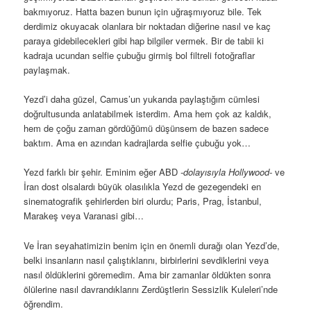
bakmıyoruz. Hatta bazen bunun için uğraşmıyoruz bile. Tek
derdimiz okuyacak olanlara bir noktadan diğerine nasıl ve kaç
paraya gidebilecekleri gibi hap bilgiler vermek. Bir de tabii ki
kadraja ucundan selfie çubuğu girmiş bol filtreli fotoğraflar
paylaşmak.
Yezd’i daha güzel, Camus’un yukarıda paylaştığım cümlesi
doğrultusunda anlatabilmek isterdim. Ama hem çok az kaldık,
hem de çoğu zaman gördüğümü düşünsem de bazen sadece
baktım. Ama en azından kadrajlarda selfie çubuğu yok…
Yezd farklı bir şehir. Eminim eğer ABD
-dolayısıyla Hollywood-
ve
İran dost olsalardı büyük olasılıkla Yezd de gezegendeki en
sinematografik şehirlerden biri olurdu; Paris, Prag, İstanbul,
Marakeş veya Varanasi gibi…
Ve İran seyahatimizin benim için en önemli durağı olan Yezd’de,
belki insanların nasıl çalıştıklarını, birbirlerini sevdiklerini veya
nasıl öldüklerini göremedim. Ama bir zamanlar öldükten sonra
ölülerine nasıl davrandıklarını Zerdüştlerin Sessizlik Kuleleri’nde
öğrendim.