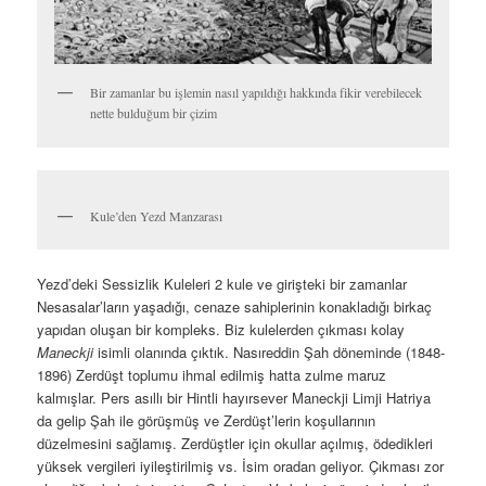
Cenazelerin yerleştirildiği avlu
Ostoodan;
Avlunun ortasında kemiklerin konulduğu kuyu