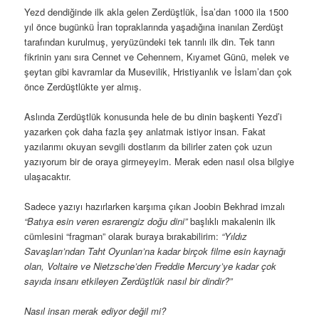
Yezd dendiğinde ilk akla gelen Zerdüştlük, İsa’dan 1000 ila 1500
yıl önce bugünkü İran topraklarında yaşadığına inanılan Zerdüşt
tarafından kurulmuş, yeryüzündeki tek tanrılı ilk din. Tek tanrı
fikrinin yanı sıra Cennet ve Cehennem, Kıyamet Günü, melek ve
şeytan gibi kavramlar da Musevilik, Hristiyanlık ve İslam’dan çok
önce Zerdüştlükte yer almış.
Aslında Zerdüştlük konusunda hele de bu dinin başkenti Yezd’i
yazarken çok daha fazla şey anlatmak istiyor insan. Fakat
yazılarımı okuyan sevgili dostlarım da bilirler zaten çok uzun
yazıyorum bir de oraya girmeyeyim. Merak eden nasıl olsa bilgiye
ulaşacaktır.
Sadece yazıyı hazırlarken karşıma çıkan Joobin Bekhrad imzalı
“Batıya esin veren esrarengiz doğu dini”
başlıklı makalenin ilk
cümlesini “fragman” olarak buraya bırakabilirim:
“Yıldız
Savaşları’ndan Taht Oyunları’na kadar birçok filme esin kaynağı
olan, Voltaire ve Nietzsche’den Freddie Mercury’ye kadar çok
sayıda insanı etkileyen Zerdüştlük nasıl bir dindir?”
Nasıl insan merak ediyor değil mi?