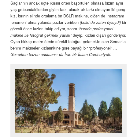
Faravahar
Bu tabelayı inceleyen çift bir türlü işlerini bitiremedikleri için tam
karşısından çekilememiş kareyi de meraklısı için buraya
bırakayım…