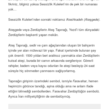
Kule’den Yezd Manzarası
Yezd’deki Sessizlik Kuleleri 2 kule ve girişteki bir zamanlar
Nesasalar’ların yaşadığı, cenaze sahiplerinin konakladığı birkaç
yapıdan oluşan bir kompleks. Biz kulelerden çıkması kolay
Maneckji
isimli olanında çıktık. Nasıreddin Şah döneminde (1848-
1896) Zerdüşt toplumu ihmal edilmiş hatta zulme maruz
kalmışlar. Pers asıllı bir Hintli hayırsever Maneckji Limji Hatriya
da gelip Şah ile görüşmüş ve Zerdüşt’lerin koşullarının
düzelmesini sağlamış. Zerdüştler için okullar açılmış, ödedikleri