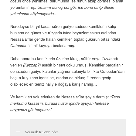
gözün önce yenilmesi durumunda ise ruhun azap görmesi olarak
yorumlanırmış.
Umarım
sonuç sol göz ise bunu rahip ölenin
yakınlarına söylemiyordu…
Neredeyse bir yıl kadar süren geriye sadece kemiklerin kalıp
bunların da güneş ve rüzgarla iyice beyazlamasının ardından
Nesasalar’lar geride kalan kemikleri toplar, çukurun ortasındaki
Ostoodan
isimli kuyuya bırakırlarmış.
Daha sonra bu kemiklerin üzerine kireç, sülfür veya
Tizab
adı
verilen
(Kezzap?)
asidik bir sıvı dökülürmüş. Kemikler parçalanır,
cenazeden geriye kalanlar yağmur sularıyla birlikte Ostoodan’dan
başka kuyuların içerisine, oradan da birkaç filtreden geçip
olabilecek en temiz haliyle doğaya karışırlarmış…
Ve kemikleri yok ederken de Nesasalar’lar şöyle dermiş:
“Tanrı
merhumu kutsasın, burada huzur içinde uyuyan herkese
saygımızı gösteriyoruz.”
Sessizlik Kuleleri’nden