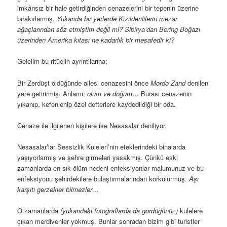
imkânsız bir hale getirdiğinden cenazelerini bir tepenin üzerine
bırakırlarmış.
Yukarıda bir yerlerde Kızılderililerin mezar
ağaçlarından söz etmiştim değil mi? Sibirya’dan Bering Boğazı
üzerinden Amerika kıtası ne kadarlık bir mesafedir ki?
Gelelim bu ritüelin ayrıntılarına;
Bir Zerdüşt öldüğünde ailesi cenazesini önce
Mordo Zand
denilen
yere getirirmiş. Anlamı;
ölüm ve doğum
… Burası cenazenin
yıkanıp, kefenlenip özel defterlere kaydedildiği bir oda.
Cenaze ile ilgilenen kişilere ise Nesasalar deniliyor.
Nesasalar’lar Sessizlik Kuleleri’nin eteklerindeki binalarda
yaşıyorlarmış ve şehre girmeleri yasakmış. Çünkü eski
zamanlarda en sık ölüm nedeni enfeksiyonlar malumunuz ve bu
enfeksiyonu şehirdekilere bulaştırmalarından korkulurmuş.
Aşı
karşıtı gerzekler bilmezler…
O zamanlarda
(yukarıdaki fotoğraflarda da gördüğünüz)
kulelere
çıkan merdivenler yokmuş. Bunlar sonradan bizim gibi turistler