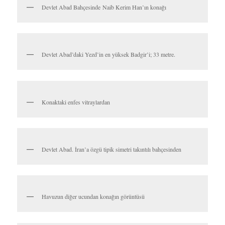
Kutsal Ateşi görüp tapınakta bir süre zaman geçirdikten sonraki
durağımız, içerisinde Yezd’deki en yüksek
Badgir
’in yer aldığı,
artık tarzına alıştığımız İran’daki o güzel bahçelerden bir diğeri:
Devlet Abad Bahçesi.
Badgir denilen İran’ım mimari harikası soğutma kulelerinden bir
önceki bölümde söz etmiştim. Ama “
yahu bu Badgirler yezd ile
özdeşleşmiş, Yezd’için bu Rüzgar Kulesi Badgir’leri nedeniyle
‘Rüzgarı Yakalayan Şehir’ denilirken neden bunlardan bu bölümde
söz etmedin?”
derseniz şöyle derim:
Çünkü benimkisi bir seyahat
rehberi değil, seyahatname. Yazılarımı -genellikle- seyahatimdeki
her bir günü bir bölüm olacak şekilde yazıyorum ki ilk Badgir’le de
Yezd’de geçirdiğim günden bir gün önce, Na’in de karşılaşmış,
orayı anlatırken söz etmiştim…
Devlet Abad bahçesi
(Bagh-e Dolat Abad)
1750’li yıllarda Naib
Kerim Han tarafından konak olarak yaptırılmış.
(Naib hükümdar
yokken yerine geçici olarak bakan kişi demekmiş, ben
bilmiyordum)