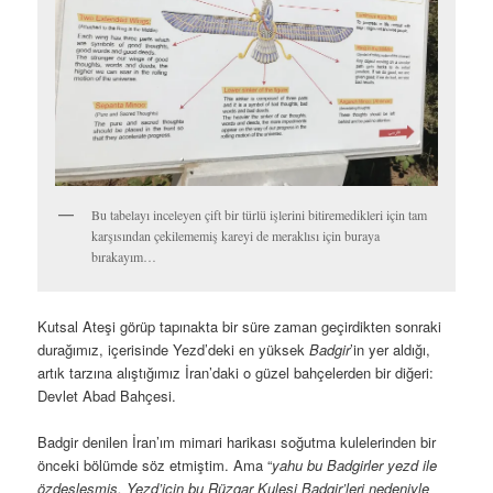
Ateshkadeh
: Ateş Tapınağı