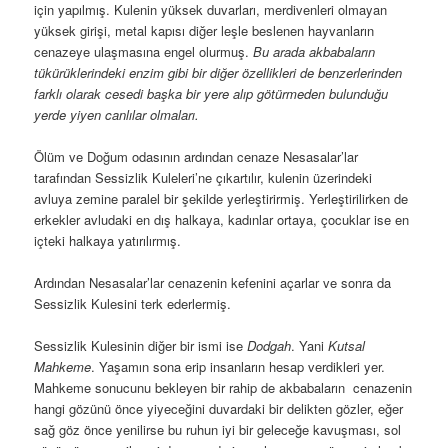
için yapılmış. Kulenin yüksek duvarları, merdivenleri olmayan
yüksek girişi, metal kapısı diğer leşle beslenen hayvanların
cenazeye ulaşmasına engel olurmuş.
Bu arada akbabaların
tükürüklerindeki enzim gibi bir diğer özellikleri de benzerlerinden
farklı olarak cesedi başka bir yere alıp götürmeden bulunduğu
yerde yiyen canlılar olmaları.
Ölüm ve Doğum odasının ardından cenaze Nesasalar’lar
tarafından Sessizlik Kuleleri’ne çıkartılır, kulenin üzerindeki
avluya zemine paralel bir şekilde yerleştirirmiş. Yerleştirilirken de
erkekler avludaki en dış halkaya, kadınlar ortaya, çocuklar ise en
içteki halkaya yatırılırmış.
Ardından Nesasalar’lar cenazenin kefenini açarlar ve sonra da
Sessizlik Kulesini terk ederlermiş.
Sessizlik Kulesinin diğer bir ismi ise
Dodgah
. Yani
Kutsal
Mahkeme
. Yaşamın sona erip insanların hesap verdikleri yer.
Mahkeme sonucunu bekleyen bir rahip de akbabaların cenazenin
hangi gözünü önce yiyeceğini duvardaki bir delikten gözler, eğer
sağ göz önce yenilirse bu ruhun iyi bir geleceğe kavuşması, sol