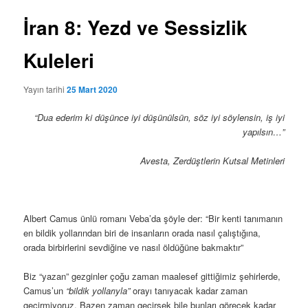
İran 8: Yezd ve Sessizlik
Kuleleri
Yayın tarihi
25 Mart 2020
“Dua ederim ki düşünce iyi düşünülsün, söz iyi söylensin, iş iyi
yapılsın…”
Avesta, Zerdüştlerin Kutsal Metinleri
Albert Camus ünlü romanı Veba’da şöyle der: “Bir kenti tanımanın
en bildik yollarından biri de insanların orada nasıl çalıştığına,
orada birbirlerini sevdiğine ve nasıl öldüğüne bakmaktır”
Biz “yazan” gezginler çoğu zaman maalesef gittiğimiz şehirlerde,
Camus’un
“bildik yollarıyla”
orayı tanıyacak kadar zaman
geçirmiyoruz. Bazen zaman geçirsek bile bunları görecek kadar