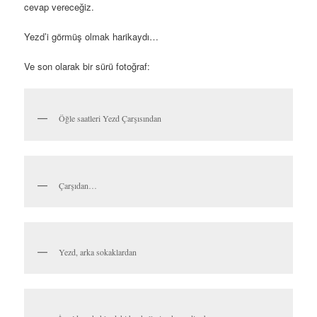
oturup kahvelerimizi içiyoruz. Ali ile Nusret ise, Nusret’e valiz
bakmaya gidiyorlar; Na’in’den aldığı kilim ve dokumalar için…
Meydan artık öğle saatleri olduğu için tenha.
Yezd’in tarihi 5 bin yıl öncesine kadar gidiyor. Marco Polo 13.
yüzyılda geçerken burayı şöyle tanımlamış;
“Bir ticaret merkezi
ve aynı zamanda çok hoş ve müthiş bir şehir”
. Cengiz Han ve
Timur ordularıyla önlerine çıkan her yeri yakıp yıkarken Yezd’e
dokunmamışlar. Şehir ipek, tekstil ürünleri ve halılarıyla 14. ve
15. yüzyıllarda en şaşalı dönemini yaşamış. Fakat 1700’lerde
Safevi Devleti tarihten silinince pek çok İran şehri gibi burası da
düşüşe geçmiş.
Yazının en başında da dediğim gibi çok “sinematografik” bir şehir
burası… Kocaman bir çölün ortasında, kerpiç evlerinin arasında
daracık sokakları,
“rüzgârı yakalayan şehir”
denmesine neden
olan yüzlerce Badgir’i ve güzel insanları var.