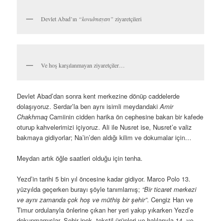
Burada bizi karşılayan artık kanıksadığımız tipik simetri takıntılı
İran tarzında düzenlenmiş çok güzel büyük bir bahçe ve büyük
havuzlar. Konak bölümündeki enfes kafes işi ahşap kaplamalar
ve vitraylar görülmeye değer. Fakat Devlet Abad’ın en önemli
yapısı, yukarıda da belirttiğim gibi Yezd’deki en yüksek Badgir.
Tam 33 metre.
Devlet Abad Bahçesinde ilginç bir olaya şahit oluyoruz.
Saçlarının ancak üçte ikisini örten başörtüleri olmasa bizim aynı
yaş grubundakilerden giyim tarzı olarak bir farkı olmayan iki genç
kız, birinin elinde ortalama bir DSLR makine, diğeri de İnstagram
fenomeni olma yolunda pozlar verirken
(belki de zaten öyleydi)
bir
görevli önce kızları takip ediyor, sonra
“burada profesyonel
makine ile fotoğraf çekmek yasak”
deyip, kızları dışarı gönderiyor.
Oysa birkaç metre ötede sürekli fotoğraf çekmekte olan Serdar’la
benim makineler kızlarınkine göre bayağı bir “profesyonel” …
Gezerken bazen unutsanız da İran bir İslam Cumhuriyeti.