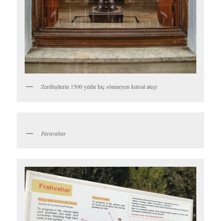
Zerdüştleri de ezmiş olacağım ama eğer mekânın ruhu ile ilgili bir
fikriniz, bilginiz yoksa Sessizlik Kuleleri’nin de pek bir numarası
yok…
Sessizlik Kuleleri’nden sonraki noktamız Ateshkadeh
(Ateşgede)
.
Ateşgede veya Zerdüştlerin Ateş Tapınağı, Yezd’i tüm dünyadaki
Zerdüştlerin başkenti yapan mekân.
Ateş Tapınağı, sedir ve çam ağaçlarından oluşan bir bahçenin
içinde yer alan mütevazi bir yapı. Fakat içerisinde bulunan şey
çok önemli: 1500 yıldan beri aralıksız yanmakta olan Zerdüştlerin
kutsal ateşi, burada bir camın arkasında sergileniyor. Görevli
rahipler, badem veya kayısı odunları ile ateşi besleyip 24 saat
süreyle hiç sönmeden yanmasını sağlıyorlarmış.
Tapınağın girişinin üzerindeki sembol, ismiyle
Faravahar
, hemen
hepimizin görünce tanıdığı, aşina olduğu ama ne anlam ifade
ettiğini bilmediği sembollerden. Faravahar Zerdüştlüğün sembolü.
Ayrıca İran milliyetçiliğinin de sembolüymüş.