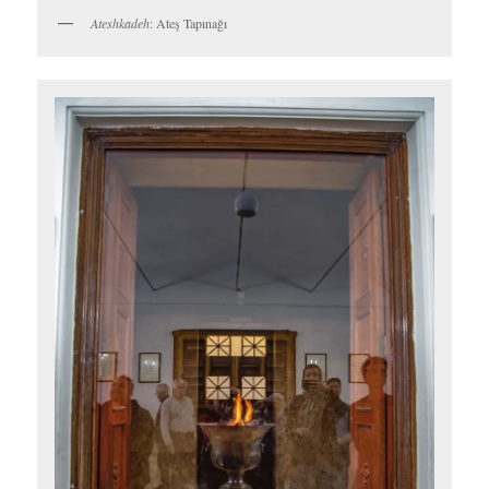
yüksek vergileri iyileştirilmiş vs. İsim oradan geliyor. Çıkması zor
olan diğer kulenin ismi ise
Golestan
. Ve kulenin üzerinden harika
bir Yezd manzarası var, söyleyeyim.
İtiraf etmeliyim eğer Zerdüştlük ve ölüleriyle ilgili bu ritüelleri
hakkında bir bilginiz yoksa çok da ilginizi çekecek bir mekân
değil burası.
Sessizlik Kuleleri bu anlamda Peru’daki Machu Picchu’yu
anımsattı bana. Gidenler bilir, İnkaların duvar işçiliği dillere
destandır falan ama Machu Picchu’ya şöyle bir baktığınızda eğer
arka plandaki ratingi yüksek hikaye olmasa çok da
etkilenebileceğiniz bir mekan değildir. Sonuçta Machu Picchu
1450 yılları civarında inşa edildiğinde Ayasofya neredeyse bin
yıldır ayaktaydı… Ama Machu Picchu’yu çok özel yapan, onu
binlerce gezginin hayallerine koyan hala bir sürü bilinmeyenle
dolu olmasıdır, sahip olduğu karşı konulmaz gizemdir. İran
dönüşü Serdar ve Nusret ile ortak yaptığımız sunumda Yezd’i
anlatırken tam da bu sözleri söylemiştim. Sonradan sunumdaki
bir arkadaşım bu sözlerime izleyicilerden birinin kısık sesle dile
getirdiği tepkisini aktardı bana.
“Adama bak koskaca İnkaları 2
dakikada ezdi”
demiş sevgili izleyici. Aynı düz mantıkla