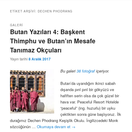
geç
geç
ETIKET ARŞIVI:
DECHEN PHODRANG
GALERI
Butan Yazıları 4: Başkent
Thimphu ve Butan’ın Mesafe
Tanımaz Okçuları
Yayın tarihi
8 Aralık 2017
Bu galeri
38 fotoğraf
içeriyor.
Butan’da uyandığım ikinci sabah
dışarıda pırıl pırıl bir gökyüzü ve
hafiften serin olsa da çok güzel bir
hava var. Peaceful Resort Hotelde
“peaceful” (ing. huzurlu) bir uyku
çektikten sonra güne başlıyoruz. İlk
durağımız Dechen Phodrang Keşişlik Okulu. İngilizcedeki Monk
sözcüğünün …
Okumaya devam et
→