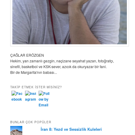
ÇAĞLAR ERÖZGEN
Hekim, yarı zamanlı gezgin, naçizane seyahat yazarı, fotoğrafçı,
sinefil, basketbol ve KSK-sever, azıcık da okuryazar bir fani.
Bir de Margarita'nın babası...
TAKIP ETMEK ISTER MISINIZ?
BUNLAR ÇOK POPÜLER
İran 8: Yezd ve Sessizlik Kuleleri