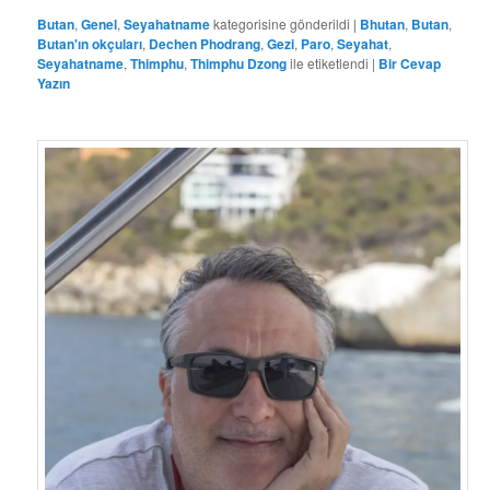
Butan
,
Genel
,
Seyahatname
kategorisine gönderildi
|
Bhutan
,
Butan
,
Butan'ın okçuları
,
Dechen Phodrang
,
Gezi
,
Paro
,
Seyahat
,
Seyahatname
,
Thimphu
,
Thimphu Dzong
ile etiketlendi
|
Bir Cevap
Yazın