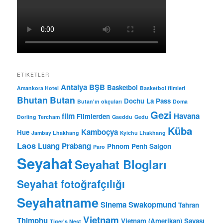
ETIKETLER
Antalya BŞB
Basketbol
Amankora Hotel
Basketbol filmleri
Bhutan
Butan
Dochu La Pass
Butan'ın okçuları
Doma
Gezi
film
Havana
Filmlerden
Dorling Tercham
Gaeddu
Gedu
Küba
Kamboçya
Hue
Jambay Lhakhang
Kyichu Lhakhang
Laos
Luang Prabang
Phnom Penh
Saigon
Paro
Seyahat
Seyahat Blogları
Seyahat fotoğrafçılığı
Seyahatname
Sinema
Swakopmund
Tahran
Vietnam
Thimphu
Vietnam (Amerikan) Savaşı
Tiger's Nest