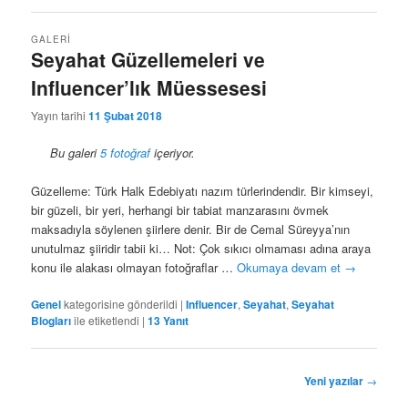
GALERI
Seyahat Güzellemeleri ve
Influencer’lık Müessesesi
Yayın tarihi
11 Şubat 2018
Bu galeri
5 fotoğraf
içeriyor.
Güzelleme: Türk Halk Edebiyatı nazım türlerindendir. Bir kimseyi,
bir güzeli, bir yeri, herhangi bir tabiat manzarasını övmek
maksadıyla söylenen şiirlere denir. Bir de Cemal Süreyya’nın
unutulmaz şiiridir tabii ki… Not: Çok sıkıcı olmaması adına araya
konu ile alakası olmayan fotoğraflar …
Okumaya devam et
→
Genel
kategorisine gönderildi
|
Influencer
,
Seyahat
,
Seyahat
Blogları
ile etiketlendi
|
13
Yanıt
Yazı
Yeni yazılar
→
dolaşımı