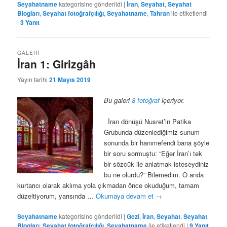
Seyahatname
kategorisine gönderildi
|
İran
,
Seyahat
,
Seyahat
Blogları
,
Seyahat fotoğrafçılığı
,
Seyahatname
,
Tahran
ile etiketlendi
|
3
Yanıt
GALERI
İran 1: Girizgâh
Yayın tarihi
21 Mayıs 2019
Bu galeri
8 fotoğraf
içeriyor.
İran dönüşü Nusret’in Patika
Grubunda düzenlediğimiz sunum
sonunda bir hanımefendi bana şöyle
bir soru sormuştu: “Eğer İran’ı tek
bir sözcük ile anlatmak isteseydiniz
bu ne olurdu?” Bilemedim. O anda
kurtarıcı olarak aklıma yola çıkmadan önce okuduğum, tamam
düzeltiyorum, yarısında …
Okumaya devam et
→
Seyahatname
kategorisine gönderildi
|
Gezi
,
İran
,
Seyahat
,
Seyahat
Blogları
,
Seyahat fotoğrafçılığı
,
Seyahatname
ile etiketlendi
|
9
Yanıt