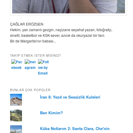
ÇAĞLAR ERÖZGEN
Hekim, yarı zamanlı gezgin, naçizane seyahat yazarı, fotoğrafçı,
sinefil, basketbol ve KSK-sever, azıcık da okuryazar bir fani.
Bir de Margarita'nın babası...
TAKIP ETMEK ISTER MISINIZ?
BUNLAR ÇOK POPÜLER
İran 8: Yezd ve Sessizlik Kuleleri
Ben Kimim?
Küba Notlarım 2: Santa Clara, Che'nin