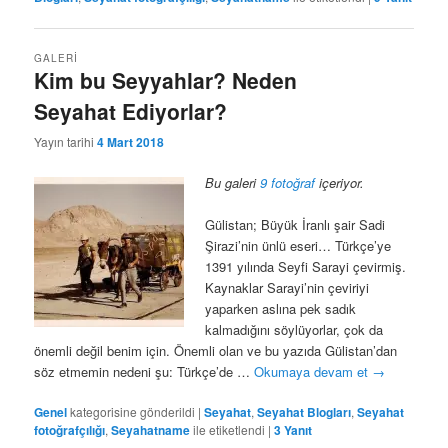
GALERI
Kim bu Seyyahlar? Neden
Seyahat Ediyorlar?
Yayın tarihi
4 Mart 2018
Bu galeri
9 fotoğraf
içeriyor.
Gülistan; Büyük İranlı şair Sadi
Şirazi’nin ünlü eseri… Türkçe’ye
1391 yılında Seyfi Sarayi çevirmiş.
Kaynaklar Sarayi’nin çeviriyi
yaparken aslına pek sadık
kalmadığını söylüyorlar, çok da
önemli değil benim için. Önemli olan ve bu yazıda Gülistan’dan
söz etmemin nedeni şu: Türkçe’de …
Okumaya devam et
→
Genel
kategorisine gönderildi
|
Seyahat
,
Seyahat Blogları
,
Seyahat
fotoğrafçılığı
,
Seyahatname
ile etiketlendi
|
3
Yanıt