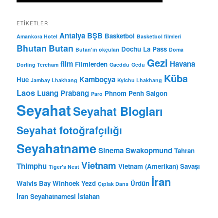
ETIKETLER
Antalya BŞB
Basketbol
Amankora Hotel
Basketbol filmleri
Bhutan
Butan
Dochu La Pass
Butan'ın okçuları
Doma
Gezi
film
Havana
Filmlerden
Dorling Tercham
Gaeddu
Gedu
Küba
Kamboçya
Hue
Jambay Lhakhang
Kyichu Lhakhang
Laos
Luang Prabang
Phnom Penh
Saigon
Paro
Seyahat
Seyahat Blogları
Seyahat fotoğrafçılığı
Seyahatname
Sinema
Swakopmund
Tahran
Vietnam
Thimphu
Vietnam (Amerikan) Savaşı
Tiger's Nest
İran
Walvis Bay
Winhoek
Yezd
Ürdün
Çıplak Dans
İran Seyahatnamesi
İsfahan