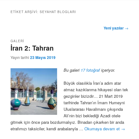
geç
geç
ETIKET ARŞIVI:
SEYAHAT BLOGLARI
Yazı
Yeni yazılar
→
dolaşımı
GALERI
İran 2: Tahran
Yayın tarihi
23 Mayıs 2019
Bu galeri
17 fotoğraf
içeriyor.
Büyük olasılıkla İran’a adım atar
atmaz kazıklanma hikayesi olan tek
gezginler bizizdir… 21 Mart 2019
tarihinde Tahran’ın İmam Humeyni
Uluslararası Havalimanı çıkışında
Ali’nin bizi beklediği Azadi otele
gitmek için önce para bozdurmalıyız. Binadan çıkarken bir anda
etrafımızı taksiciler, kendi arabalarıyla …
Okumaya devam et
→