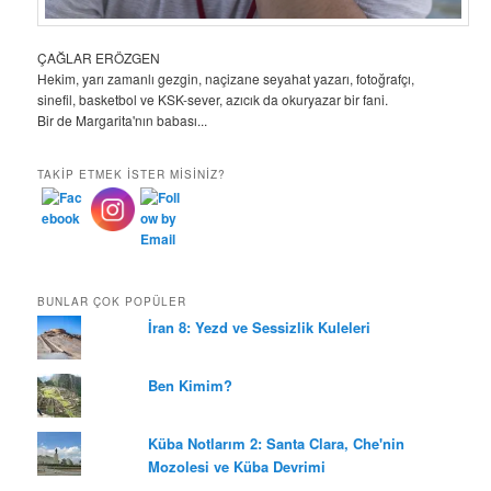
ÇAĞLAR ERÖZGEN
Hekim, yarı zamanlı gezgin, naçizane seyahat yazarı, fotoğrafçı,
sinefil, basketbol ve KSK-sever, azıcık da okuryazar bir fani.
Bir de Margarita'nın babası...
TAKIP ETMEK ISTER MISINIZ?
BUNLAR ÇOK POPÜLER
İran 8: Yezd ve Sessizlik Kuleleri
Ben Kimim?
Küba Notlarım 2: Santa Clara, Che'nin
Mozolesi ve Küba Devrimi