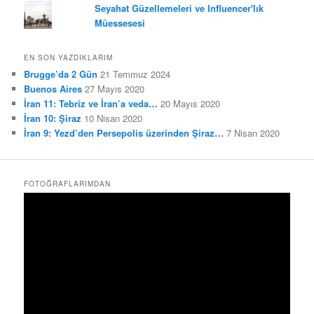
Seyahat Güzellemeleri ve Influencer'lık
Müessesesi
EN SON YAZDIKLARIM
Brugge’da 2 Gün
21 Temmuz 2024
Buenos Aires
27 Mayıs 2020
İran 11: Tebriz ve İran’a veda…
20 Mayıs 2020
İran 10: Şiraz
10 Nisan 2020
İran 9: Yezd’den Persepolis üzerinden Şiraz…
7 Nisan 2020
FOTOĞRAFLARIMDAN
Video
oynatıcı