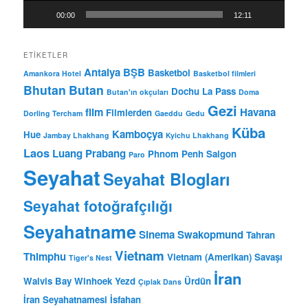
00:00
12:11
ETIKETLER
Antalya BŞB
Basketbol
Amankora Hotel
Basketbol filmleri
Bhutan
Butan
Dochu La Pass
Butan'ın okçuları
Doma
Gezi
film
Havana
Filmlerden
Dorling Tercham
Gaeddu
Gedu
Küba
Kamboçya
Hue
Jambay Lhakhang
Kyichu Lhakhang
Laos
Luang Prabang
Phnom Penh
Saigon
Paro
Seyahat
Seyahat Blogları
Seyahat fotoğrafçılığı
Seyahatname
Sinema
Swakopmund
Tahran
Vietnam
Thimphu
Vietnam (Amerikan) Savaşı
Tiger's Nest
İran
Walvis Bay
Winhoek
Yezd
Ürdün
Çıplak Dans
İran Seyahatnamesi
İsfahan