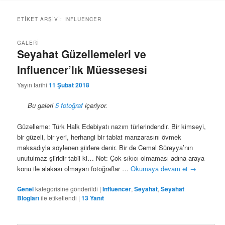
geç
geç
ETIKET ARŞIVI:
INFLUENCER
GALERI
Seyahat Güzellemeleri ve
Influencer’lık Müessesesi
Yayın tarihi
11 Şubat 2018
Bu galeri
5 fotoğraf
içeriyor.
Güzelleme: Türk Halk Edebiyatı nazım türlerindendir. Bir kimseyi,
bir güzeli, bir yeri, herhangi bir tabiat manzarasını övmek
maksadıyla söylenen şiirlere denir. Bir de Cemal Süreyya’nın
unutulmaz şiiridir tabii ki… Not: Çok sıkıcı olmaması adına araya
konu ile alakası olmayan fotoğraflar …
Okumaya devam et
→
Genel
kategorisine gönderildi
|
Influencer
,
Seyahat
,
Seyahat
Blogları
ile etiketlendi
|
13
Yanıt