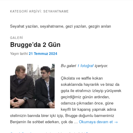
geç
geç
KATEGORI ARŞIVI:
SEYAHATNAME
Seyahat yazıları, seyahatname, gezi yazıları, gezgin anıları
GALERI
Brugge’da 2 Gün
Yayın tarihi
21 Temmuz 2024
Bu galeri
1 fotoğraf
içeriyor.
Çikolata ve waffle kokan
sokaklarında hayranlık ve biraz da
gıpta ile etrafımızı izleyip yürüyerek
geçirdiğimiz günün ardından,
odamıza çıkmadan önce, güne
keyifli bir kapanış yapmak adına
otelimizin barında birer içki içip, Brugge doğumlu barmenimiz
Benjamin ile sohbet ederken, çok da …
Okumaya devam et
→