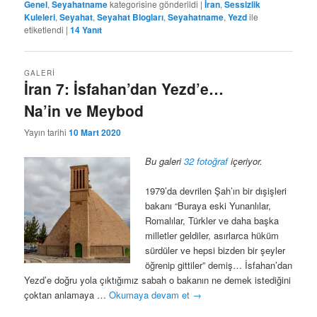
Genel
,
Seyahatname
kategorisine gönderildi
|
İran
,
Sessizlik
Kuleleri
,
Seyahat
,
Seyahat Blogları
,
Seyahatname
,
Yezd
ile
etiketlendi
|
14
Yanıt
GALERI
İran 7: İsfahan’dan Yezd’e…
Na’in ve Meybod
Yayın tarihi
10 Mart 2020
Bu galeri
32 fotoğraf
içeriyor.
1979’da devrilen Şah’ın bir dışişleri
bakanı “Buraya eski Yunanlılar,
Romalılar, Türkler ve daha başka
milletler geldiler, asırlarca hüküm
sürdüler ve hepsi bizden bir şeyler
öğrenip gittiler” demiş… İsfahan’dan
Yezd’e doğru yola çıktığımız sabah o bakanın ne demek istediğini
çoktan anlamaya …
Okumaya devam et
→