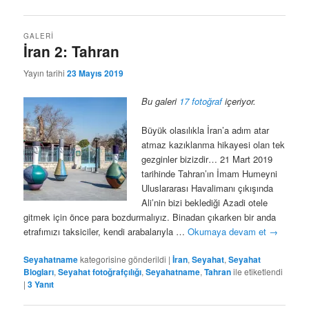
GALERI
İran 2: Tahran
Yayın tarihi
23 Mayıs 2019
Bu galeri
17 fotoğraf
içeriyor.
Büyük olasılıkla İran’a adım atar
atmaz kazıklanma hikayesi olan tek
gezginler bizizdir… 21 Mart 2019
tarihinde Tahran’ın İmam Humeyni
Uluslararası Havalimanı çıkışında
Ali’nin bizi beklediği Azadi otele
gitmek için önce para bozdurmalıyız. Binadan çıkarken bir anda
etrafımızı taksiciler, kendi arabalarıyla …
Okumaya devam et
→
Seyahatname
kategorisine gönderildi
|
İran
,
Seyahat
,
Seyahat
Blogları
,
Seyahat fotoğrafçılığı
,
Seyahatname
,
Tahran
ile etiketlendi
|
3
Yanıt