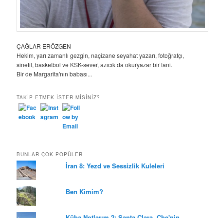
ÇAĞLAR ERÖZGEN
Hekim, yarı zamanlı gezgin, naçizane seyahat yazarı, fotoğrafçı,
sinefil, basketbol ve KSK-sever, azıcık da okuryazar bir fani.
Bir de Margarita'nın babası...
TAKIP ETMEK ISTER MISINIZ?
BUNLAR ÇOK POPÜLER
İran 8: Yezd ve Sessizlik Kuleleri
Ben Kimim?
Küba Notlarım 2: Santa Clara, Che'nin