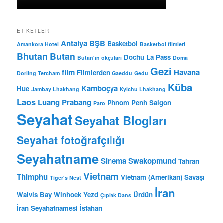
ETIKETLER
Antalya BŞB
Basketbol
Amankora Hotel
Basketbol filmleri
Bhutan
Butan
Dochu La Pass
Butan'ın okçuları
Doma
Gezi
film
Havana
Filmlerden
Dorling Tercham
Gaeddu
Gedu
Küba
Kamboçya
Hue
Jambay Lhakhang
Kyichu Lhakhang
Laos
Luang Prabang
Phnom Penh
Saigon
Paro
Seyahat
Seyahat Blogları
Seyahat fotoğrafçılığı
Seyahatname
Sinema
Swakopmund
Tahran
Vietnam
Thimphu
Vietnam (Amerikan) Savaşı
Tiger's Nest
İran
Walvis Bay
Winhoek
Yezd
Ürdün
Çıplak Dans
İran Seyahatnamesi
İsfahan