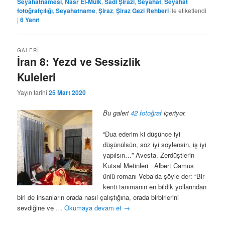
Seyahatnamesi
,
Nasr El-Mülk
,
Sadi Şirazi
,
Seyahat
,
Seyahat
fotoğrafçılığı
,
Seyahatname
,
Şiraz
,
Şiraz Gezi Rehberi
ile etiketlendi
|
6
Yanıt
GALERI
İran 8: Yezd ve Sessizlik
Kuleleri
Yayın tarihi
25 Mart 2020
Bu galeri
42 fotoğraf
içeriyor.
“Dua ederim ki düşünce iyi
düşünülsün, söz iyi söylensin, iş iyi
yapılsın…” Avesta, Zerdüştlerin
Kutsal Metinleri Albert Camus
ünlü romanı Veba’da şöyle der: “Bir
kenti tanımanın en bildik yollarından
biri de insanların orada nasıl çalıştığına, orada birbirlerini
sevdiğine ve …
Okumaya devam et
→