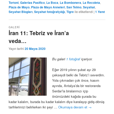
Tortoni
,
Galerias Pasifico
,
La Boca
,
La Bombonera
,
La Recoleta
,
Plaza de Mayo
,
Plaza de Mayo Anneleri
,
San Telmo
,
Seyahat
,
Seyahat Blogları
,
Seyahat fotoğrafçılığı
,
Tigre
ile etiketlendi
|
1
Yanıt
GALERI
İran 11: Tebriz ve İran’a
veda…
Yayın tarihi
20 Mayıs 2020
Bu galeri
1 fotoğraf
içeriyor.
Eğer 2019 yılının şubat ayı 29
çekseydi belki de Tebriz’i severdim.
Yola çıkmadan çok önce, kasım
ayında, Antalya’da bir restoranda
Serdar’la biralarımızı içip
önümüzdeki kağıda şurada bu
kadar kalalım, burada bu kadar kalalım diye karalayıp gidiş-dönüş
tarihlerimizi belirlerken iki şeyi …
Okumaya devam et
→