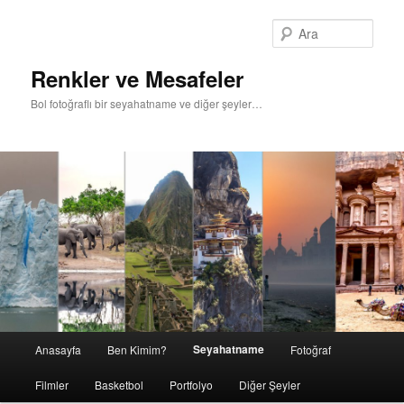
Ara
Renkler ve Mesafeler
Bol fotoğraflı bir seyahatname ve diğer şeyler…
Ana
Seyahatname
Anasayfa
Ben Kimim?
Fotoğraf
Birincil
İkincil
menü
Filmler
Basketbol
Portfolyo
Diğer Şeyler
içeriğe
içeriğe