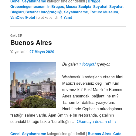
Genel
,
Seyahatname
kategorisine gönderildi
|
Brugge
,
Greoeningemuseum
,
In Bruges
,
Musea Sculpta
,
Seyahat
,
Seyahat
Blogları
,
Seyahat fotoğrafçılığı
,
Seyahatname
,
Torture Museum
,
VanCleefHotel
ile etiketlendi
|
4
Yanıt
GALERI
Buenos Aires
Yayın tarihi
27 Mayıs 2020
Bu galeri
1 fotoğraf
içeriyor.
Washovski kardeşlerin efsane filmi
Matrix’i seversiniz değil mi? Kim
sevmez ki? Peki Matrix’le Buenos
Aires arasındaki bağlantı ne mi?
Tamam bir dakika, yazıyorum.
Hani fimde Cypher’ın arkadaşlarını
“sattığı” sahne vardır. Ajan Smith’le bir restoranda, çatalının
ucundaki bifteğe bakıp “bu bifteğin …
Okumaya devam et
→
Genel
,
Seyahatname
kategorisine gönderildi
|
Buenos Aires
,
Cafe