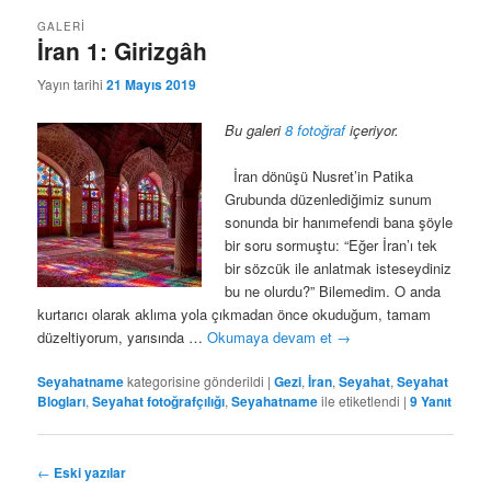
GALERI
İran 1: Girizgâh
Yayın tarihi
21 Mayıs 2019
Bu galeri
8 fotoğraf
içeriyor.
İran dönüşü Nusret’in Patika
Grubunda düzenlediğimiz sunum
sonunda bir hanımefendi bana şöyle
bir soru sormuştu: “Eğer İran’ı tek
bir sözcük ile anlatmak isteseydiniz
bu ne olurdu?” Bilemedim. O anda
kurtarıcı olarak aklıma yola çıkmadan önce okuduğum, tamam
düzeltiyorum, yarısında …
Okumaya devam et
→
Seyahatname
kategorisine gönderildi
|
Gezi
,
İran
,
Seyahat
,
Seyahat
Blogları
,
Seyahat fotoğrafçılığı
,
Seyahatname
ile etiketlendi
|
9
Yanıt
Yazı
←
Eski yazılar