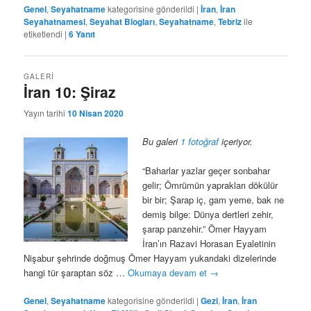
Genel
,
Seyahatname
kategorisine gönderildi
|
İran
,
İran
Seyahatnamesi
,
Seyahat Blogları
,
Seyahatname
,
Tebriz
ile
etiketlendi
|
6
Yanıt
GALERI
İran 10: Şiraz
Yayın tarihi
10 Nisan 2020
Bu galeri
1 fotoğraf
içeriyor.
“Baharlar yazlar geçer sonbahar
gelir; Ömrümün yaprakları dökülür
bir bir; Şarap iç, gam yeme, bak ne
demiş bilge: Dünya dertleri zehir,
şarap panzehir.” Ömer Hayyam
İran’ın Razavi Horasan Eyaletinin
Nişabur şehrinde doğmuş Ömer Hayyam yukarıdaki dizelerinde
hangi tür şaraptan söz …
Okumaya devam et
→
Genel
,
Seyahatname
kategorisine gönderildi
|
Gezi
,
İran
,
İran