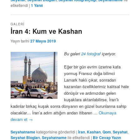
etiketlendi
|
1
Yanıt
GALERI
İran 4: Kum ve Kashan
Yayın tarihi
27 Mayıs 2019
Bu galeri
24 fotoğraf
içeriyor.
Eğer bir gün evrim üzerine kafa
yormuş Fransız doğa bilimci
Lamark haklı çıkar, sonradan
kazanılan özelliklerimiz kalıtsal hale
dönüşür ve ardımızdan gelen
kuşaklara aktarılabilirse, İran’lı
kadınlar birkaç kuşak sonra dünyanın en güzel burunlarına sahip
olacaklar… İran’a adım attığım andan itibaren …
Okumaya
devam et
→
Seyahatname
kategorisine gönderildi
|
İran
,
Kashan
,
Qom
,
Seyahat
,
Seyahat Blogları
,
Seyahatname
ile etiketlendi
|
Bir Cevap Yazın