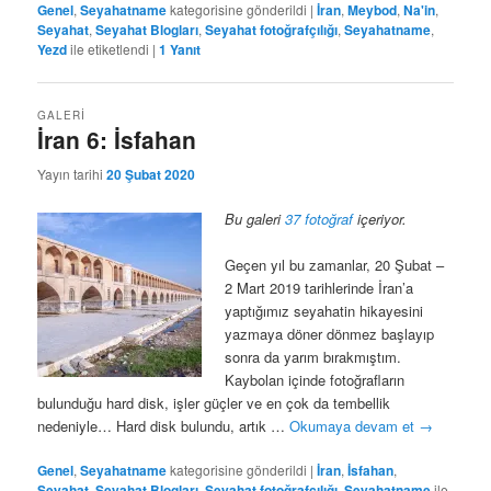
Genel
,
Seyahatname
kategorisine gönderildi
|
İran
,
Meybod
,
Na'in
,
Seyahat
,
Seyahat Blogları
,
Seyahat fotoğrafçılığı
,
Seyahatname
,
Yezd
ile etiketlendi
|
1
Yanıt
GALERI
İran 6: İsfahan
Yayın tarihi
20 Şubat 2020
Bu galeri
37 fotoğraf
içeriyor.
Geçen yıl bu zamanlar, 20 Şubat –
2 Mart 2019 tarihlerinde İran’a
yaptığımız seyahatin hikayesini
yazmaya döner dönmez başlayıp
sonra da yarım bırakmıştım.
Kaybolan içinde fotoğrafların
bulunduğu hard disk, işler güçler ve en çok da tembellik
nedeniyle… Hard disk bulundu, artık …
Okumaya devam et
→
Genel
,
Seyahatname
kategorisine gönderildi
|
İran
,
İsfahan
,
Seyahat
,
Seyahat Blogları
,
Seyahat fotoğrafçılığı
,
Seyahatname
ile