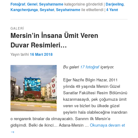
Fotoğraf
,
Genel
,
Seyahatname
kategorisine gönderildi
|
Darjeeling
,
Kangchenjunga
,
Seyahat
,
Seyahatname
ile etiketlendi
|
4
Yanıt
GALERI
Mersin’in İnsana Ümit Veren
Duvar Resimleri…
Yayın tarihi
16 Mart 2018
Bu galeri
17 fotoğraf
içeriyor.
Eğer Nazife Bilgin Hazar, 2011
yılında 49 yaşında Mersin Güzel
Sanatlar Fakültesi Resim Bölümünü
kazanmasaydı, pek çoğumuza ümit
veren ve bizleri bu ülkede güzel
şeylerin hala olabileceğine inandıran
o rengarenk binalar da olmayacaktı. Sanırım ilk Mersin’e
gidişimdi. Belki de ikinci… Adana-Mersin …
Okumaya devam et
→