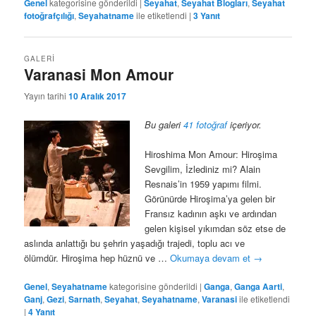
Genel
kategorisine gönderildi
|
Seyahat
,
Seyahat Blogları
,
Seyahat
fotoğrafçılığı
,
Seyahatname
ile etiketlendi
|
3
Yanıt
GALERI
Varanasi Mon Amour
Yayın tarihi
10 Aralık 2017
Bu galeri
41 fotoğraf
içeriyor.
Hiroshima Mon Amour: Hiroşima
Sevgilim, İzlediniz mi? Alain
Resnais’in 1959 yapımı filmi.
Görünürde Hiroşima’ya gelen bir
Fransız kadının aşkı ve ardından
gelen kişisel yıkımdan söz etse de
aslında anlattığı bu şehrin yaşadığı trajedi, toplu acı ve
ölümdür. Hiroşima hep hüznü ve …
Okumaya devam et
→
Genel
,
Seyahatname
kategorisine gönderildi
|
Ganga
,
Ganga Aarti
,
Ganj
,
Gezi
,
Sarnath
,
Seyahat
,
Seyahatname
,
Varanasi
ile etiketlendi
|
4
Yanıt