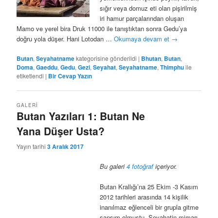
sığır veya domuz eti olan pişirilmiş
iri hamur parçalarından oluşan
Mamo ve yerel bira Druk 11000 ile tanıştıktan sonra Gedu’ya
doğru yola düşer. Hani Lotodan …
Okumaya devam et
→
Butan
,
Seyahatname
kategorisine gönderildi
|
Bhutan
,
Butan
,
Doma
,
Gaeddu
,
Gedu
,
Gezi
,
Seyahat
,
Seyahatname
,
Thimphu
ile
etiketlendi
|
Bir Cevap Yazın
GALERI
Butan Yazıları 1: Butan Ne
Yana Düşer Usta?
Yayın tarihi
3 Aralık 2017
Bu galeri
4 fotoğraf
içeriyor.
Butan Krallığı’na 25 Ekim -3 Kasım
2012 tarihleri arasında 14 kişilik
inanılmaz eğlenceli bir grupla gitme
şansım olmuştu. Seyahatin mimarı