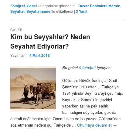
Fotoğraf
,
Genel
kategorisine gönderildi
|
Duvar Resimleri
,
Mersin
,
Seyahat
,
Seyahatname
ile etiketlendi
|
3
Yanıt
GALERI
Kim bu Seyyahlar? Neden
Seyahat Ediyorlar?
Yayın tarihi
4 Mart 2018
Bu galeri
9 fotoğraf
içeriyor.
Gülistan; Büyük İranlı şair Sadi
Şirazi’nin ünlü eseri… Türkçe’ye
1391 yılında Seyfi Sarayi çevirmiş.
Kaynaklar Sarayi’nin çeviriyi
yaparken aslına pek sadık
kalmadığını söylüyorlar, çok da
önemli değil benim için. Önemli olan ve bu yazıda Gülistan’dan
söz etmemin nedeni şu: Türkçe’de …
Okumaya devam et
→