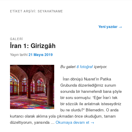
geç
geç
ETIKET ARŞIVI:
SEYAHATNAME
Yazı
Yeni yazılar
→
dolaşımı
GALERI
İran 1: Girizgâh
Yayın tarihi
21 Mayıs 2019
Bu galeri
8 fotoğraf
içeriyor.
İran dönüşü Nusret’in Patika
Grubunda düzenlediğimiz sunum
sonunda bir hanımefendi bana şöyle
bir soru sormuştu: “Eğer İran’ı tek
bir sözcük ile anlatmak isteseydiniz
bu ne olurdu?” Bilemedim. O anda
kurtarıcı olarak aklıma yola çıkmadan önce okuduğum, tamam
düzeltiyorum, yarısında …
Okumaya devam et
→