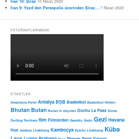
İran 10: Şiraz
10 Nisan 2020
İran 9: Yezd’den Persepolis üzerinden Şiraz…
7 Nisan 2020
FOTOĞRAFLARIMDAN
ETIKETLER
Antalya BŞB
Basketbol
Amankora Hotel
Basketbol filmleri
Bhutan
Butan
Dochu La Pass
Butan'ın okçuları
Doma
Gezi
film
Havana
Filmlerden
Dorling Tercham
Gaeddu
Gedu
Küba
Kamboçya
Hue
Jambay Lhakhang
Kyichu Lhakhang
Laos
Luang Prabang
Phnom Penh
Saigon
Paro