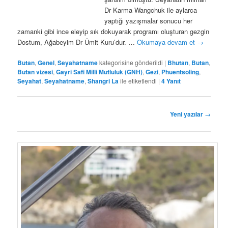
Dr Karma Wangchuk ile aylarca
yaptığı yazışmalar sonucu her
zamanki gibi ince eleyip sık dokuyarak programı oluşturan gezgin
Dostum, Ağabeyim Dr Ümit Kuru’dur. …
Okumaya devam et
→
Butan
,
Genel
,
Seyahatname
kategorisine gönderildi
|
Bhutan
,
Butan
,
Butan vizesi
,
Gayri Safi Milli Mutluluk (GNH)
,
Gezi
,
Phuentsoling
,
Seyahat
,
Seyahatname
,
Shangri La
ile etiketlendi
|
4
Yanıt
Yazı
Yeni yazılar
→
dolaşımı