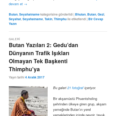
devam et
→
Butan
,
Seyahatname
kategorisine gönderildi
|
Bhutan
,
Butan
,
Gezi
,
Seyahat
,
Seyahatname
,
Takin
,
Thimphu
ile etiketlendi
|
Bir Cevap
Yazın
GALERI
Butan Yazıları 2: Gedu’dan
Dünyanın Trafik Işıkları
Olmayan Tek Başkenti
Thimphu’ya
Yayın tarihi
4 Aralık 2017
Bu galeri
21 fotoğraf
içeriyor.
Bir akşamüstü Phuentsholing
şehrinden ülkeye giren grup, akşam
yemeğinde Butan’ın yerel
yemeklerinden içinde peynir, tavuk,