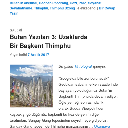
Butan'ın okçuları
,
Dechen Phodrang
,
Gezi
,
Paro
,
Seyahat
,
Seyahatname
,
Thimphu
,
Thimphu Dzong
ile etiketlendi
|
Bir Cevap
Yazın
GALERI
Butan Yazıları 3: Uzaklarda
Bir Başkent Thimphu
Yayın tarihi
7 Aralık 2017
Bu galeri
19 fotoğraf
içeriyor.
“Google’da bile zor bulunacak”
Gedu’dan sabahın erken saatlerinde
başlayan yolculuğumuz Butan’ın
Başkenti Thimphu’da devam ediyor.
Öğle yemeği sonrasında ilk
olarak Budda Viewpoint’den
kuşbakışı gördüğümüz başkenti bu kez de şehrin diğer
tarafından, Sangay Gang tepesinden seyretmeye gidiyoruz.
Sangay Gang tepesinde Thimphu manzarasının …
Okumaya