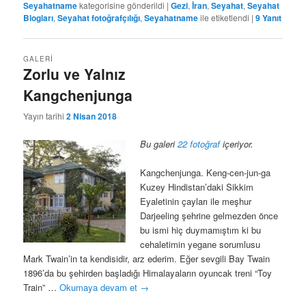
Seyahatname
kategorisine gönderildi
|
Gezi
,
İran
,
Seyahat
,
Seyahat
Blogları
,
Seyahat fotoğrafçılığı
,
Seyahatname
ile etiketlendi
|
9
Yanıt
GALERI
Zorlu ve Yalnız
Kangchenjunga
Yayın tarihi
2 Nisan 2018
Bu galeri
22 fotoğraf
içeriyor.
Kangchenjunga. Keng-cen-jun-ga
Kuzey Hindistan’daki Sikkim
Eyaletinin çayları ile meşhur
Darjeeling şehrine gelmezden önce
bu ismi hiç duymamıştım ki bu
cehaletimin yegane sorumlusu
Mark Twain’in ta kendisidir, arz ederim. Eğer sevgili Bay Twain
1896’da bu şehirden başladığı Himalayaların oyuncak treni “Toy
Train” …
Okumaya devam et
→