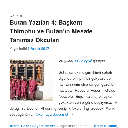
GALERI
Butan Yazıları 4: Başkent
Thimphu ve Butan’ın Mesafe
Tanımaz Okçuları
Yayın tarihi
8 Aralık 2017
Bu galeri
38 fotoğraf
içeriyor.
Butan’da uyandığım ikinci sabah
dışarıda pırıl pırıl bir gökyüzü ve
hafiften serin olsa da çok güzel bir
hava var. Peaceful Resort Hotelde
“peaceful” (ing. huzurlu) bir uyku
çektikten sonra güne başlıyoruz. İlk
durağımız Dechen Phodrang Keşişlik Okulu. İngilizcedeki Monk
sözcüğünün …
Okumaya devam et
→
Butan
,
Genel
,
Seyahatname
kategorisine gönderildi
|
Bhutan
,
Butan
,