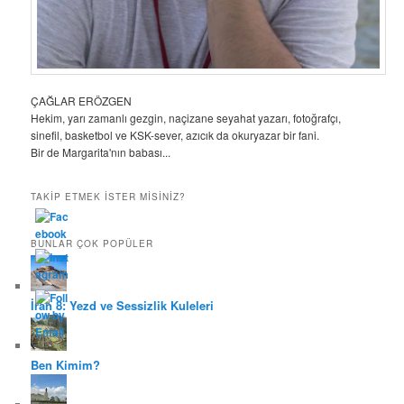
ÇAĞLAR ERÖZGEN
Hekim, yarı zamanlı gezgin, naçizane seyahat yazarı, fotoğrafçı,
sinefil, basketbol ve KSK-sever, azıcık da okuryazar bir fani.
Bir de Margarita'nın babası...
TAKIP ETMEK ISTER MISINIZ?
BUNLAR ÇOK POPÜLER
İran 8: Yezd ve Sessizlik Kuleleri
Ben Kimim?