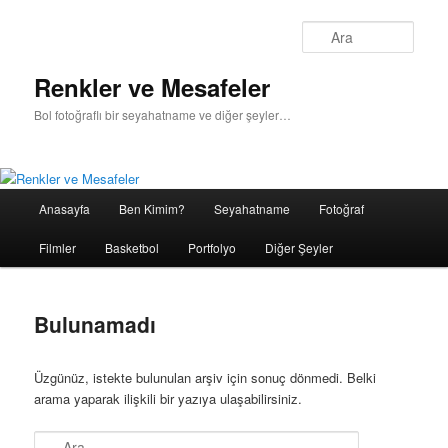
Ara
Renkler ve Mesafeler
Bol fotoğraflı bir seyahatname ve diğer şeyler…
Ana
Anasayfa
Ben Kimim?
Seyahatname
Fotoğraf
Birincil
İkincil
menü
Filmler
Basketbol
Portfolyo
Diğer Şeyler
içeriğe
içeriğe
geç
geç
Bulunamadı
Üzgünüz, istekte bulunulan arşiv için sonuç dönmedi. Belki
arama yaparak ilişkili bir yazıya ulaşabilirsiniz.
Ara