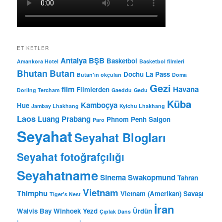
ETIKETLER
Antalya BŞB
Basketbol
Amankora Hotel
Basketbol filmleri
Bhutan
Butan
Dochu La Pass
Butan'ın okçuları
Doma
Gezi
film
Havana
Filmlerden
Dorling Tercham
Gaeddu
Gedu
Küba
Kamboçya
Hue
Jambay Lhakhang
Kyichu Lhakhang
Laos
Luang Prabang
Phnom Penh
Saigon
Paro
Seyahat
Seyahat Blogları
Seyahat fotoğrafçılığı
Seyahatname
Sinema
Swakopmund
Tahran
Vietnam
Thimphu
Vietnam (Amerikan) Savaşı
Tiger's Nest
İran
Walvis Bay
Winhoek
Yezd
Ürdün
Çıplak Dans