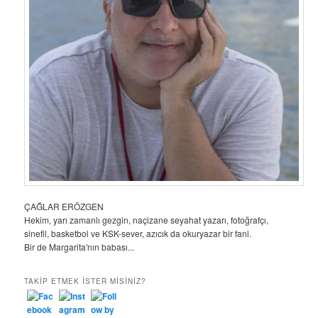
ÇAĞLAR ERÖZGEN
Hekim, yarı zamanlı gezgin, naçizane seyahat yazarı, fotoğrafçı,
sinefil, basketbol ve KSK-sever, azıcık da okuryazar bir fani.
Bir de Margarita'nın babası...
TAKIP ETMEK ISTER MISINIZ?