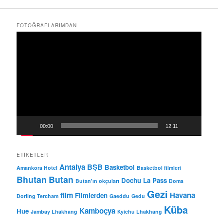
FOTOĞRAFLARIMDAN
Video
oynatıcı
00:00
12:11
ETIKETLER
Antalya BŞB
Basketbol
Amankora Hotel
Basketbol filmleri
Bhutan
Butan
Dochu La Pass
Butan'ın okçuları
Doma
Gezi
film
Havana
Filmlerden
Dorling Tercham
Gaeddu
Gedu
Küba
Kamboçya
Hue
Jambay Lhakhang
Kyichu Lhakhang